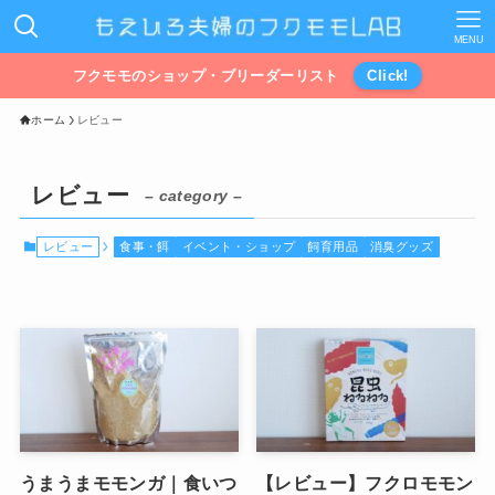
MENU
フクモモのショップ・ブリーダーリスト
Click!
ホーム
レビュー
レビュー
– category –
レビュー
食事・餌
イベント・ショップ
飼育用品
消臭グッズ
うまうまモモンガ｜食いつ
【レビュー】フクロモモン