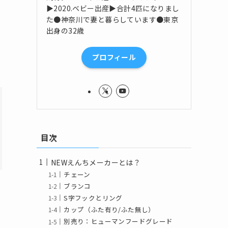
▶2020.ベビー出産▶合計4匹になりまし
た●神奈川で妻と暮らしています●東京
出身の32歳
プロフィール
目次
NEWえんちメーカーとは？
チェーン
ブランコ
S字フックとリング
カップ（ふた有り/ふた無し）
別売り：ヒューマンフードグレード