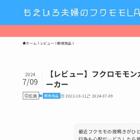
ホーム
レビュー
飼育用品
【レビュー】フクロモモン
2024
7/09
ーカー
広告
飼育用品
2022-10-11
2024-07-09
最近フクモモの夜鳴きがひ
行為も心配だ…どうしたら