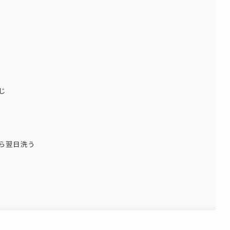
じ
ら翌日洗う