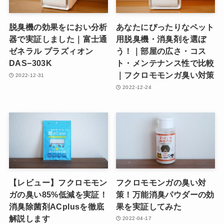
脱臭機の効果をにおい分析
あなたにぴったりなペット
器で実証しました｜富士通
用脱臭機・消臭剤を選ぼ
ゼネラル プラズィオン
う！｜部屋の広さ・コス
DAS−303K
ト・メンテナンス性で比較
｜フクロモモンガ臭い対策
2022-12-31
2022-12-24
【レビュー】フクロモモン
フクロモモンガの臭い対
ガの臭い85%低減を実証！
策！万能消臭パウダーの効
消臭除菌剤ACplusを徹底
果を実証してみた
解説します
2022-04-17