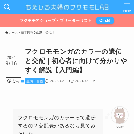
MENU
フクモモのショップ・ブリーダーリスト
Click!
ホーム
基本情報
生態・習性
フクロモモンガのカラーの遺伝
2024
と交配｜初心者に向けて分かりや
9/16
すく解説【入門編】
広告
2023-08-19
2024-09-16
生態・習性
フクロモモンガのカラーって遺伝
するの？交配表があるなら見てみ
あなた
たいな。