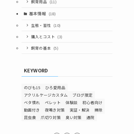
飼育用品
(11)
基本情報
(18)
生態・習性
(10)
購入とコスト
(3)
飼育の基本
(5)
KEYWORD
のびも15
ひろ愛用品
アクリルケージカスタム
ブログ限定
ベタ慣れ
ペレット
体験談
初心者向け
動画付き
夜鳴き対策
実証・解決
掃除
昆虫食
爪切り対策
臭い対策
通院